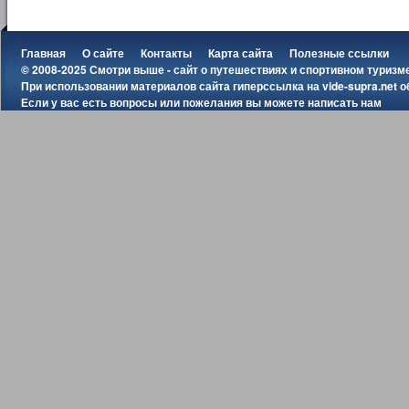
Главная
О сайте
Контакты
Карта сайта
Полезные ссылки
© 2008-2025 Смотри выше - сайт о путешествиях и спортивном туризм
При использовании материалов сайта гиперссылка на
vide-supra.net
о
Если у вас есть вопросы или пожелания вы можете
написать нам