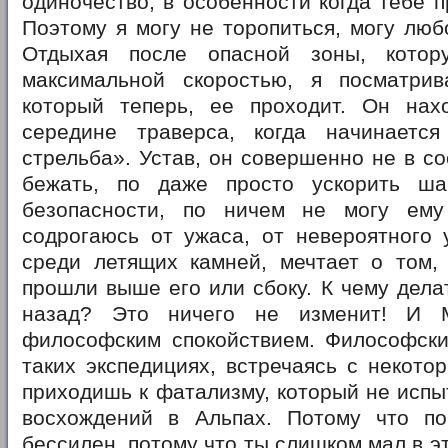
одиночество, в особенности когда тебе п
Поэтому я могу не торопиться, могу люб
Отдыхая после опасной зоны, кото
максимальной скоростью, я посматри
который теперь, ее проходит. Он нах
середине траверса, когда начинается
стрельба». Устав, он совершенно не в со
бежать, по даже просто ускорить ша
безопасности, по ничем не могу ем
содрогаюсь от ужаса, от невероятного 
среди летящих камней, мечтает о том,
прошли выше его или сбоку. К чему дела
назад? Это ничего не изменит! И 
философским спокойствием. Философски
таких экспедициях, встречаясь с некото
приходишь к фатализму, который не исп
восхождений в Альпах. Потому что п
бессилен, потому что ты слишком мал в э