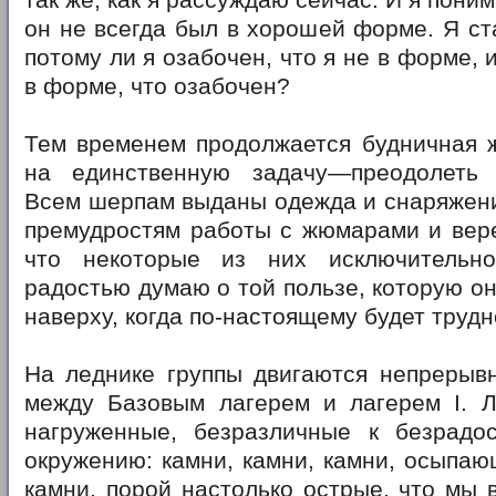
так же, как я рассуждаю сейчас. И я пони
он не всегда был в хорошей форме. Я ст
потому ли я озабочен, что я не в форме, 
в форме, что озабочен?
Тем временем продолжается будничная ж
на единственную задачу—преодолеть 
Всем шерпам выданы одежда и снаряжени
премудростям работы с жюмарами и вере
что некоторые из них исключительн
радостью думаю о той пользе, которую он
наверху, когда по-настоящему будет трудн
На леднике группы двигаются непрерыв
между Базовым лагерем и лагерем I. Л
нагруженные, безразличные к безрадо
окружению: камни, камни, камни, осыпаю
камни, порой настолько острые, что мы 