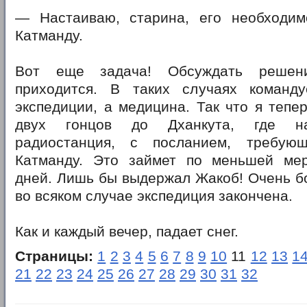
— Настаиваю, старина, его необходим
Катманду.
Вот еще задача! Обсуждать реше
приходится. В таких случаях команд
экспедиции, а медицина. Так что я тепе
двух гонцов до Дханкута, где на
радиостанция, с посланием, требую
Катманду. Это займет по меньшей ме
дней. Лишь бы выдержал Жакоб! Очень бо
во всяком случае экспедиция закончена.
Как и каждый вечер, падает снег.
Страницы:
1
2
3
4
5
6
7
8
9
10
11
12
13
1
21
22
23
24
25
26
27
28
29
30
31
32