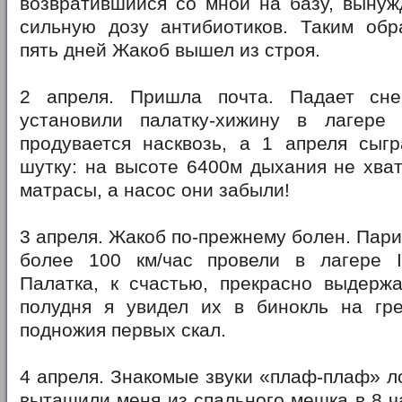
возвратившийся со мной на базу, вынуж
сильную дозу антибиотиков. Таким об
пять дней Жакоб вышел из строя.
2 апреля. Пришла почта. Падает сн
установили палатку-хижину в лагере 
продувается насквозь, а 1 апреля сыг
шутку: на высоте 6400м дыхания не хват
матрасы, а насос они забыли!
3 апреля. Жакоб по-прежнему болен. Пари
более 100 км/час провели в лагере I
Палатка, к счастью, прекрасно выдержа
полудня я увидел их в бинокль на гр
подножия первых скал.
4 апреля. Знакомые звуки «плаф-плаф» л
вытащили меня из спального мешка в 8 ч