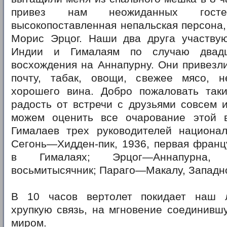
привез нам неожиданных гост
высокопоставленная непальская персона,
Морис Эрцог. Наши два друга участвую
Индии и Гималаям по случаю двадц
восхождения на Аннапурну. Они привезл
почту, табак, овощи, свежее мясо, н
хорошего вина. Добро пожаловать так
радость от встречи с друзьями совсем 
можем оценить все очарование этой 
Гималаев трех руководителей национал
Сегонь—Хидден-пик, 1936, первая франц
в Гималаях; Эрцог—Аннапурна,
восьмитысячник; Параго—Макалу, Западно
B 10 часов вертолет покидает наш л
хрупкую связь, на мгновение соединивш
миром.