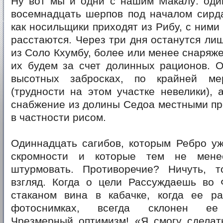
Ну вот мы и одни с нашим Макалу: один
восемнадцать шерпов под началом сирда
как носильщики приходят из Рибу, с ними
расстаются. Через три дня останутся ли
из Соло Кхумбу, более или менее снаряж
их будем за счет долинных рационов. О
высотных забросках, по крайней м
(трудности на этом участке невелики), 
снабжение из долины Седоа местными пр
в частности рисом.
Одиннадцать сагибов, которым Ребро уж
скромности и которые тем не мене
штурмовать. Противоречие? Ничуть, 
взгляд. Когда о цели Рассуждаешь во 
стаканом вина в кабачке, когда ее р
фотоснимках, всегда склонен ее 
Чрезмерный оптимизм! «Я смогу сделат