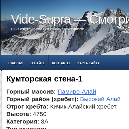
Vide-Supra — Смотр
Сайт о путешествиях и спортивном туризме
ГЛАВНАЯ
О САЙТЕ
КОНТАКТЫ
КАРТА САЙТА
Кумторская стена-1
Горный массив:
Памиро-Алай
Горный район (хребет):
Высокий Алай
Отрог хребта:
Кичик-Алайский хребет
Высота:
4750
Категория:
3А