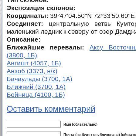
Тип склонов:
Экспозиция склонов:
Координаты:
39°47'04.50''N 72°33'50.60''E
Соединяет:
центральную ветвь Кумтор
маленький ледник к северу от озер Дамд
Описание:
Ближайшие перевалы:
Аксу Восточны
(3800, 1Б)
Ангишт (4057, 1Б)
Анзоб (3373, н/к)
Бачаульды (3700, 1А)
Ближний (3700, 1А)
Бойница (4100, 1Б)
Оставить комментарий
Имя (обязательно)
Почта (не будет опубликована) (обязат