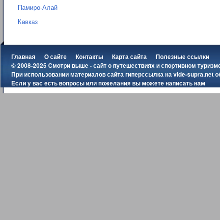
Памиро-Алай
Кавказ
Главная
О сайте
Контакты
Карта сайта
Полезные ссылки
© 2008-2025 Смотри выше - сайт о путешествиях и спортивном туризм
При использовании материалов сайта гиперссылка на
vide-supra.net
о
Если у вас есть вопросы или пожелания вы можете
написать нам