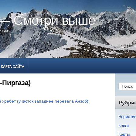
 — Смотри выше
ризме
КАРТА САЙТА
-Пиргаза)
 хребет (участок западнее перевала Анзоб)
Рубри
Норматив
Книги
Карты