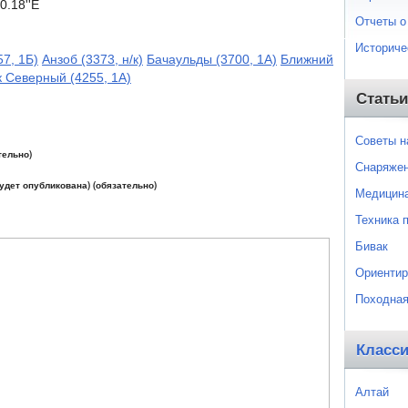
0.18''E
Отчеты о
Историче
57, 1Б)
Анзоб (3373, н/к)
Бачаульды (3700, 1А)
Ближний
к Северный (4255, 1А)
Статьи
Советы 
тельно)
Снаряже
будет опубликована) (обязательно)
Медицин
Техника 
Бивак
Ориентир
Походная
Класс
Алтай