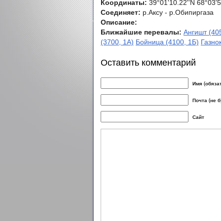
Координаты:
39°01'10.22''N 68°03'5
Соединяет:
р.Аксу - р.Обипиргаза
Описание:
Ближайшие перевалы:
Ангишт (40
(3700, 1А)
Бойница (4100, 1Б)
Газно
Оставить комментарий
Имя (обяза
Почта (не 
Сайт