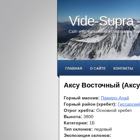
Vide-Supra
Сайт о путешествиях и спортивном ту
ГЛАВНАЯ
О САЙТЕ
КОНТАКТЫ
Аксу Восточный (Аксу
Горный массив:
Памиро-Алай
Горный район (хребет):
Гиссарский
Отрог хребта:
Основной хребет
Высота:
3800
Категория:
1Б
Тип склонов:
ледовый
Экспозиция склонов: