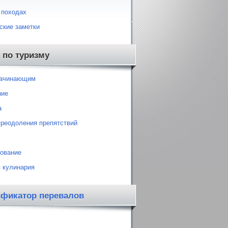
 походах
ские заметки
 по туризму
начинающим
ние
а
преодоления препятствий
ование
 кулинария
ификатор перевалов