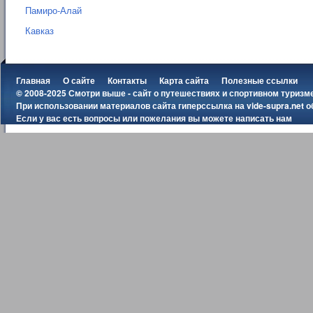
Памиро-Алай
Кавказ
Главная
О сайте
Контакты
Карта сайта
Полезные ссылки
© 2008-2025 Смотри выше - сайт о путешествиях и спортивном туризм
При использовании материалов сайта гиперссылка на
vide-supra.net
о
Если у вас есть вопросы или пожелания вы можете
написать нам