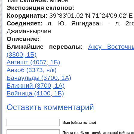
Тип склонов:
ыпной
Экспозиция склонов:
Координаты:
39°33'01.02''N 71°24'09.02''E
Соединяет:
л. Ю. Янгидаван - л. 2го
Джаманкырчин
Описание:
Ближайшие перевалы:
Аксу Восточны
(3800, 1Б)
Ангишт (4057, 1Б)
Анзоб (3373, н/к)
Бачаульды (3700, 1А)
Ближний (3700, 1А)
Бойница (4100, 1Б)
Оставить комментарий
Имя (обязательно)
Почта (не будет опубликована) (обязат