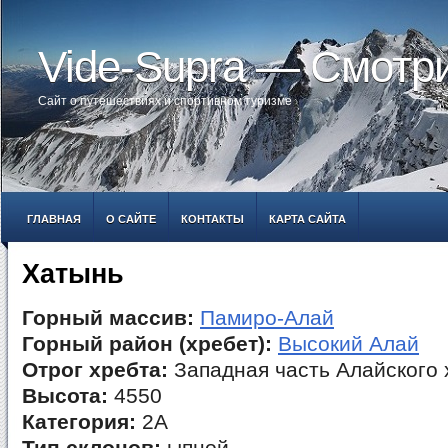
Vide-Supra — Смотр
Сайт о путешествиях и спортивном туризме
ГЛАВНАЯ
О САЙТЕ
КОНТАКТЫ
КАРТА САЙТА
Хатынь
Горный массив:
Памиро-Алай
Горный район (хребет):
Высокий Алай
Отрог хребта:
Западная часть Алайского 
Высота:
4550
Категория:
2А