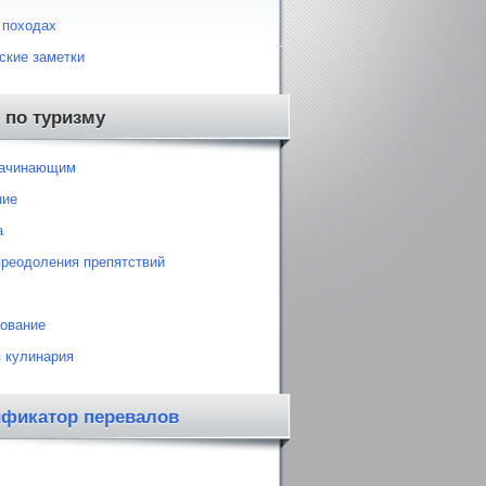
 походах
ские заметки
 по туризму
начинающим
ние
а
преодоления препятствий
ование
 кулинария
ификатор перевалов