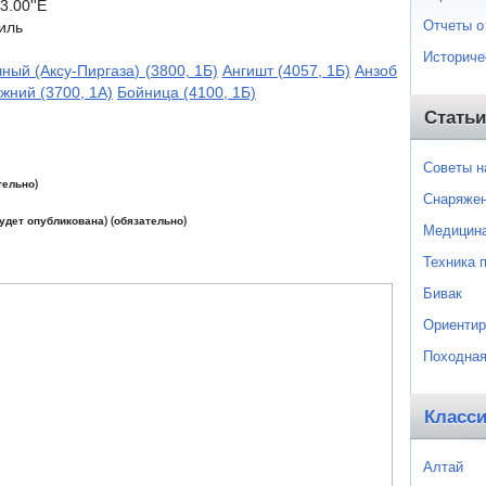
3.00''E
Отчеты о
силь
Историче
чный (Аксу-Пиргаза) (3800, 1Б)
Ангишт (4057, 1Б)
Анзоб
жний (3700, 1А)
Бойница (4100, 1Б)
Статьи
Советы 
тельно)
Снаряже
будет опубликована) (обязательно)
Медицин
Техника 
Бивак
Ориентир
Походная
Класс
Алтай