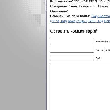
Координаты:
39°52'50.00''N 72°25'9
Соединяет:
лед. Гезарт - р. П.Кара
Описание:
Ближайшие перевалы:
Аксу Восто
(3373, н/к)
Бачаульды (3700, 1А)
Бли
Оставить комментарий
Имя (обяза
Почта (не 
Сайт