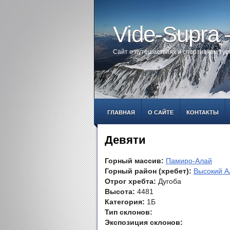
Vide-Supra
Сайт о путешествиях и спортивном ту
ГЛАВНАЯ
О САЙТЕ
КОНТАКТЫ
Девяти
Горный массив:
Памиро-Алай
Горный район (хребет):
Высокий А
Отрог хребта:
Дугоба
Высота:
4481
Категория:
1Б
Тип склонов:
Экспозиция склонов: