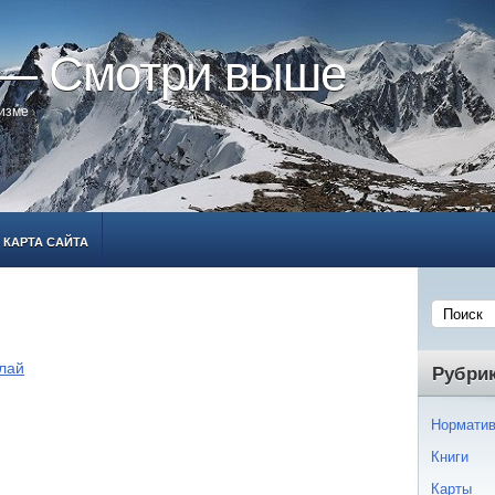
 — Смотри выше
ризме
КАРТА САЙТА
лай
Рубри
Норматив
Книги
Карты