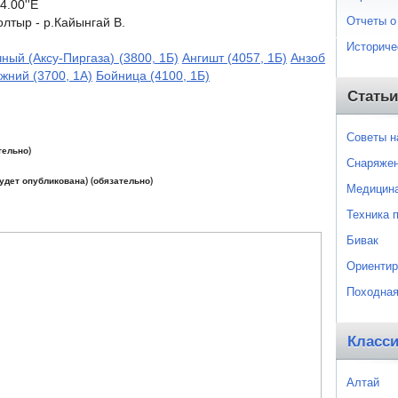
4.00''E
Отчеты о
олтыр - р.Кайынгай В.
Историче
чный (Аксу-Пиргаза) (3800, 1Б)
Ангишт (4057, 1Б)
Анзоб
жний (3700, 1А)
Бойница (4100, 1Б)
Статьи
Советы 
тельно)
Снаряже
будет опубликована) (обязательно)
Медицин
Техника 
Бивак
Ориентир
Походная
Класс
Алтай