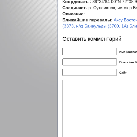
Координаты:
39°34'84.00''N 72°08'9
Соединяет:
р. Сутюиктюк, исток р.Б
Описание:
Ближайшие перевалы:
Аксу Восто
(3373, н/к)
Бачаульды (3700, 1А)
Бли
Оставить комментарий
Имя (обяза
Почта (не 
Сайт