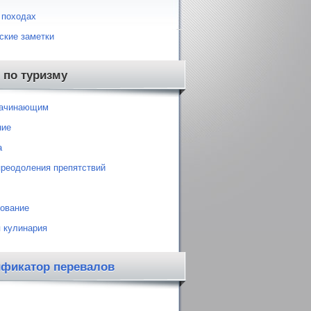
 походах
ские заметки
 по туризму
начинающим
ние
а
преодоления препятствий
ование
 кулинария
ификатор перевалов