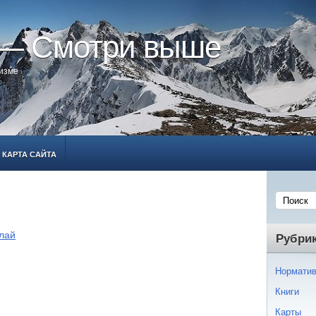
 — Смотри выше
ризме
КАРТА САЙТА
лай
Рубри
Норматив
Книги
Карты