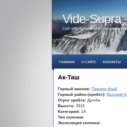
Vide-Supra
Сайт о путешествиях и спортивном ту
ГЛАВНАЯ
О САЙТЕ
КОНТАКТЫ
Ак-Таш
Горный массив:
Памиро-Алай
Горный район (хребет):
Высокий А
Отрог хребта:
Дугоба
Высота:
3916
Категория:
1А
Тип склонов:
Экспозиция склонов: