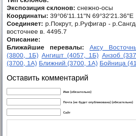
Тип склонов:
Экспозиция склонов:
снежно-осы
Координаты:
39°06'11.11''N 69°32'21.36''E
Соединяет:
р.Покрут, р.Руфигар - р.Сангд
восточнее в. 4495.7
Описание:
Ближайшие перевалы:
Аксу Восточны
(3800, 1Б)
Ангишт (4057, 1Б)
Анзоб (337
(3700, 1А)
Ближний (3700, 1А)
Бойница (41
Оставить комментарий
Имя (обязательно)
Почта (не будет опубликована) (обязательно)
Сайт