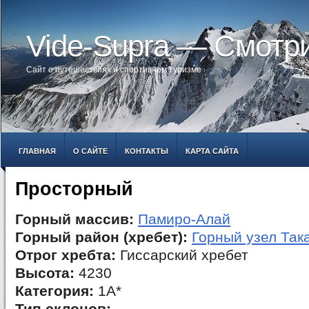
Vide-Supra — Смотр
Сайт о путешествиях и спортивном туризме
ГЛАВНАЯ
О САЙТЕ
КОНТАКТЫ
КАРТА САЙТА
Просторный
Горный массив:
Памиро-Алай
Горный район (хребет):
Горный узел Так
Отрог хребта:
Гиссарский хребет
Высота:
4230
Категория:
1А*