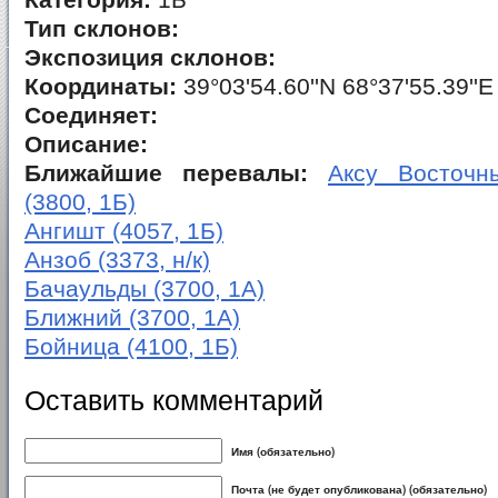
Категория:
1Б
Тип склонов:
Экспозиция склонов:
Координаты:
39°03'54.60''N 68°37'55.39''E
Соединяет:
Описание:
Ближайшие перевалы:
Аксу Восточны
(3800, 1Б)
Ангишт (4057, 1Б)
Анзоб (3373, н/к)
Бачаульды (3700, 1А)
Ближний (3700, 1А)
Бойница (4100, 1Б)
Оставить комментарий
Имя (обязательно)
Почта (не будет опубликована) (обязательно)