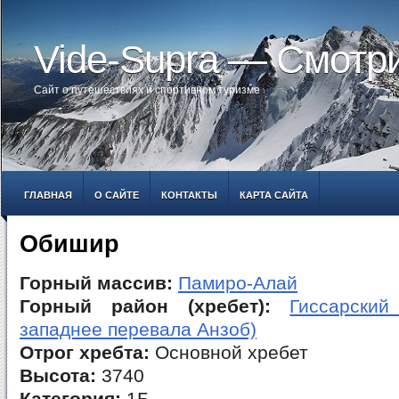
Vide-Supra — Смотр
Сайт о путешествиях и спортивном туризме
ГЛАВНАЯ
О САЙТЕ
КОНТАКТЫ
КАРТА САЙТА
Обишир
Горный массив:
Памиро-Алай
Горный район (хребет):
Гиссарский
западнее перевала Анзоб)
Отрог хребта:
Основной хребет
Высота:
3740