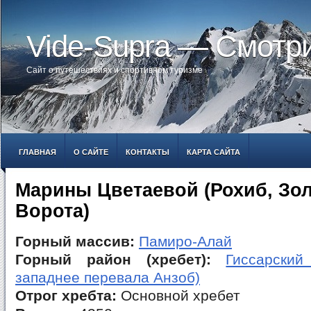
Vide-Supra — Смотр
Сайт о путешествиях и спортивном туризме
ГЛАВНАЯ
О САЙТЕ
КОНТАКТЫ
КАРТА САЙТА
Марины Цветаевой (Рохиб, Зо
Ворота)
Горный массив:
Памиро-Алай
Горный район (хребет):
Гиссарский
западнее перевала Анзоб)
Отрог хребта:
Основной хребет