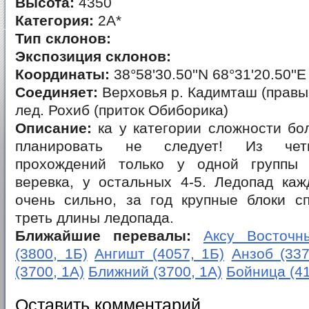
Высота:
4350
Категория:
2А*
Тип склонов:
Экспозиция склонов:
Координаты:
38°58'30.50''N 68°31'20.50''E
Соединяет:
Верховья р. Кадимташ (правый
лед. Рохиб (приток Обиборика)
Описание:
ка у категории сложности бол
планировать не следует! Из чет
прохождений только у одной группы 
веревка, у остальных 4-5. Ледопад каж
очень сильно, за год крупные блоки сп
треть длины ледопада.
Ближайшие перевалы:
Аксу Восточны
(3800, 1Б)
Ангишт (4057, 1Б)
Анзоб (337
(3700, 1А)
Ближний (3700, 1А)
Бойница (41
Оставить комментарий