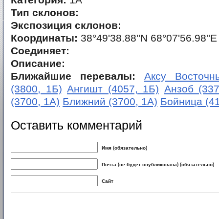
Категория:
1А
Тип склонов:
Экспозиция склонов:
Координаты:
38°49'38.88''N 68°07'56.98''E
Соединяет:
Описание:
Ближайшие перевалы:
Аксу Восточны
(3800, 1Б)
Ангишт (4057, 1Б)
Анзоб (337
(3700, 1А)
Ближний (3700, 1А)
Бойница (41
Оставить комментарий
Имя (обязательно)
Почта (не будет опубликована) (обязательно)
Сайт