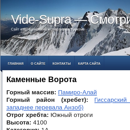
Vide-Supra — Смотр
Сайт о путешествиях и спортивном туризме
ГЛАВНАЯ
О САЙТЕ
КОНТАКТЫ
КАРТА САЙТА
Каменные Ворота
Горный массив:
Памиро-Алай
Горный район (хребет):
Гиссарский
западнее перевала Анзоб)
Отрог хребта:
Южный отроги
Высота:
4100