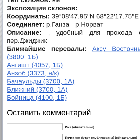
Тип склонов:
ый
Экспозиция склонов:
Координаты:
39°08'47.95''N 68°22'17.75''E
Соединяет:
р.Ганза - р.Норват
Описание:
, удобный для прохода с
пер.Джиджик
Ближайшие перевалы:
Аксу Восточны
(3800, 1Б)
Ангишт (4057, 1Б)
Анзоб (3373, н/к)
Бачаульды (3700, 1А)
Ближний (3700, 1А)
Бойница (4100, 1Б)
Оставить комментарий
Имя (обязательно)
Почта (не будет опубликована) (обязательно)