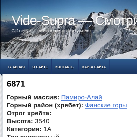
Vide-Supra — Смотр
Сайт о путешествиях и спортивном туризме
ГЛАВНАЯ
О САЙТЕ
КОНТАКТЫ
КАРТА САЙТА
6871
Горный массив:
Памиро-Алай
Горный район (хребет):
Фанские горы
Отрог хребта:
Высота:
3540
Категория:
1А