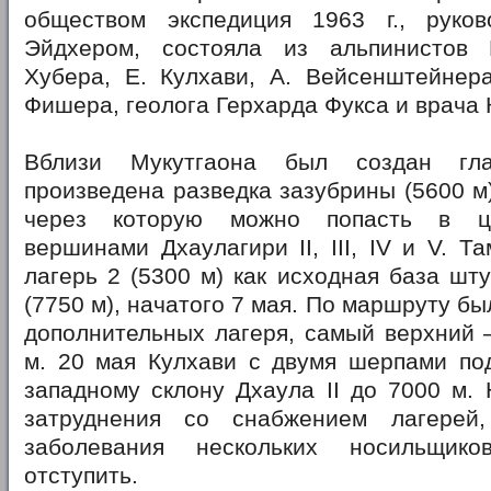
обществом экспедиция 1963 г., руко
Эйдхером, состояла из альпинистов 
Хубера, Е. Кулхави, А. Вейсенштейнера
Фишера, геолога Герхарда Фукса и врача 
Вблизи Мукутгаона был создан гл
произведена разведка зазубрины (5600 м)
через которую можно попасть в ци
вершинами Дхаулагири II, III, IV и V. Т
лагерь 2 (5300 м) как исходная база шту
(7750 м), начатого 7 мая. По маршруту б
дополнительных лагеря, самый верхний 
м. 20 мая Кулхави с двумя шерпами под
западному склону Дхаула II до 7000 м. 
затруднения со снабжением лагерей
заболевания нескольких носильщик
отступить.