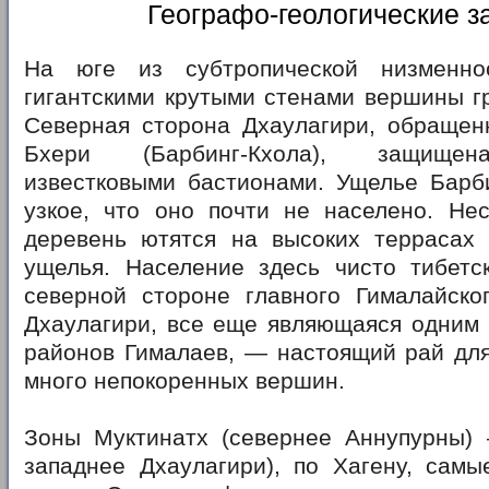
Географо-геологические з
На юге из субтропической низменно
гигантскими крутыми стенами вершины г
Северная сторона Дхаулагири, обращенн
Бхери (Барбинг-Кхола), защище
известковыми бастионами. Ущелье Барби
узкое, что оно почти не населено. Нес
деревень ютятся на высоких террасах 
ущелья. Население здесь чисто тибетск
северной стороне главного Гималайског
Дхаулагири, все еще являющаяся одним 
районов Гималаев, — настоящий рай для
много непокоренных вершин.
Зоны Муктинатх (севернее Аннупурны) 
западнее Дхаулагири), по Хагену, самы