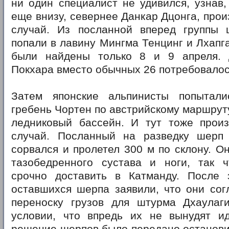
ни один специалист не удивился, узнав,
еще внизу, севернее Данкар Дцонга, про
случай. Из посланной вперед группы
попали в лавину Мингма Тенцинг и Лхапга
были найдены только 8 и 9 апреля. 
Покхара вместо обычных 26 потребовалос
Затем японские альпинисты попытали
гребень Чортен по австрийскому маршруту
ледниковый бассейн. И тут тоже прои
случай. Посланный на разведку шерп
сорвался и пролетел 300 м по склону. О
тазобедренного сустава и ноги, так 
срочно доставить в Катманду. После 
оставшихся шерпа заявили, что они сог
переноску грузов для штурма Дхаулаги
условии, что впредь их не вынудят и