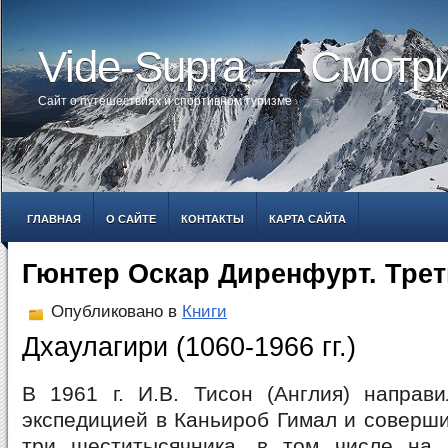
Vide-Supra — Смотр
Сайт о путешествиях и спортивном туризме
ГЛАВНАЯ
О САЙТЕ
КОНТАКТЫ
КАРТА САЙТА
Гюнтер Оскар Диренфурт. Тре
Опубликовано в
Книги
Дхаулагири (1060-1966 гг.)
В 1961 г. И.В. Тисон (Англия) направ
экспедицией в Каньироб Гимал и соверш
три шеститысячника, в том числе на