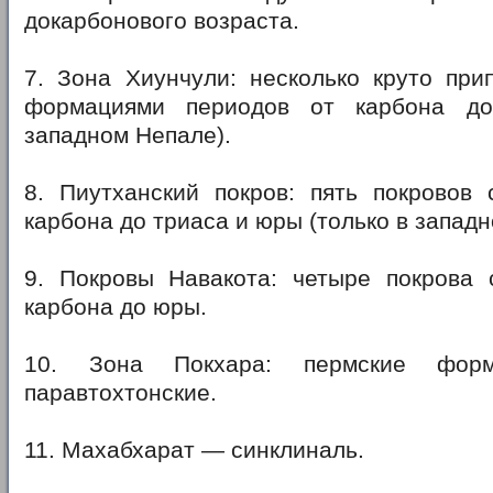
докарбонового возраста.
7. Зона Хиунчули: несколько круто при
формациями периодов от карбона д
западном Непале).
8. Пиутханский покров: пять покровов
карбона до триаса и юры (только в западн
9. Покровы Навакота: четыре покрова
карбона до юры.
10. Зона Покхара: пермские форм
паравтохтонские.
11. Махабхарат — синклиналь.