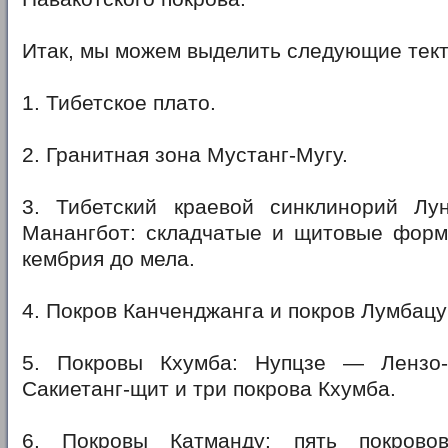
Итак, мы можем выделить следующие тект
1. Тибетское плато.
2. Гранитная зона Мустанг-Мугу.
3. Тибетский краевой синклинорий Л
Манангбот: складчатые и щитовые форм
кембрия до мела.
4. Покров Канченджанга и покров Лумбацум
5. Покровы Кхумба: Нупцзе — Лензо-
Сакиетанг-щит и три покрова Кхумба.
6. Покровы Катманду: пять покров