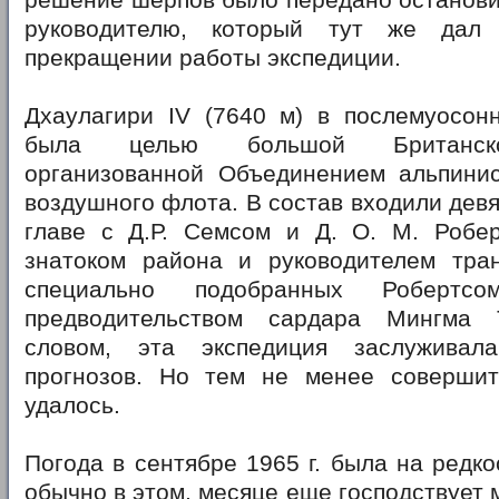
решение шерпов было передано останови
руководителю, который тут же дал
прекращении работы экспедиции.
Дхаулагири IV (7640 м) в послемуосонн
была целью большой Британско
организованной Объединением альпинис
воздушного флота. В состав входили девя
главе с Д.Р. Семсом и Д. О. М. Робе
знатоком района и руководителем тра
специально подобранных Робертс
предводительством сардара Мингма 
словом, эта экспедиция заслужива
прогнозов. Но тем не менее соверши
удалось.
Погода в сентябре 1965 г. была на редко
обычно в этом, месяце еще господствует 