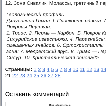
12. Зона Сивалик: Молассы, третичный пе
Геологический профиль
Дхаулагири Гимал. I. Плоскость сдвига. 
Покровы Пиутхан:
1. Триас. 2. Пермь — Карбон. Б. Покров К
Силурийские известняки. 4. Парагнейсы.
смешанных гнейсов. 6. Ортокристаллы.
зона: 7. Мелретский ярус. 8. Триас — Пе
Силур. 10. Кристаллическая основа/I>
Страницы:
1
2
3
4
5
6
7
8
9
10
11
12
13
1
21
22
23
24
25
26
27
28
Оставить комментарий
Имя (обязательно)