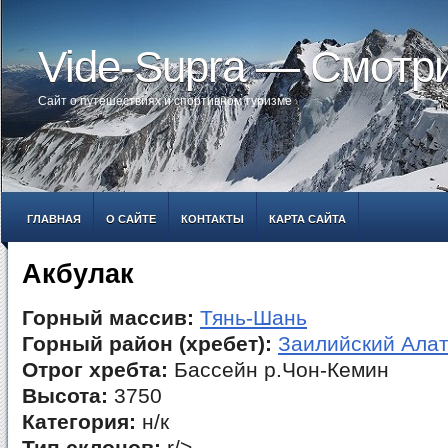
Vide-Supra — Смотр
Сайт о путешествиях и спортивном туризме
ГЛАВНАЯ
О САЙТЕ
КОНТАКТЫ
КАРТА САЙТА
Акбулак
Горный массив:
Тянь-Шань
Горный район (хребет):
Заилийский Ала
Отрог хребта:
Бассейн р.Чон-Кемин
Высота:
3750
Категория:
н/к