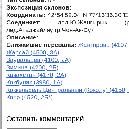
Тип склонов:
r/>
Экспозиция склонов:
Координаты:
42°54'52.04''N 77°13'36.30''E
Соединяет:
лед.Ю.Жангырык (р.
лед.Атаджайляу (р.Чон-Ак-Су)
Описание:
Ближайшие перевалы:
Жангирова (4107,
Жарсай (4500, 3А)
Зауральцев (4100, 2А)
Зимина (4200, 2Б)
Казахстан (4170, 2А)
Кокбулак (3980, 1А)
Коккельбель Центральный (Коколу) (4150, 
Копр (4520, 2Б*)
Оставить комментарий