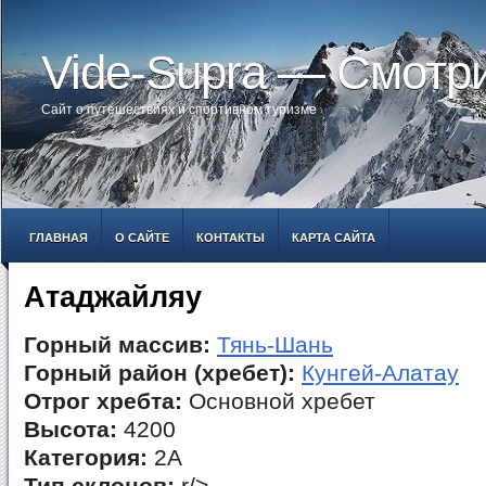
Vide-Supra — Смотр
Сайт о путешествиях и спортивном туризме
ГЛАВНАЯ
О САЙТЕ
КОНТАКТЫ
КАРТА САЙТА
Атаджайляу
Горный массив:
Тянь-Шань
Горный район (хребет):
Кунгей-Алатау
Отрог хребта:
Основной хребет
Высота:
4200
Категория:
2А