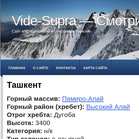
Vide-Supra — Смотр
Сайт о путешествиях и спортивном туризме
ГЛАВНАЯ
О САЙТЕ
КОНТАКТЫ
КАРТА САЙТА
Ташкент
Горный массив:
Памиро-Алай
Горный район (хребет):
Высокий Алай
Отрог хребта:
Дугоба
Высота:
3400
Категория:
н/к