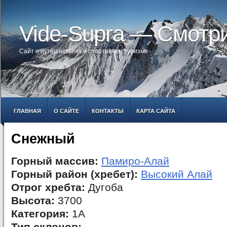
Vide-Supra — Смотр
Сайт о путешествиях и спортивном туризме
ГЛАВНАЯ
О САЙТЕ
КОНТАКТЫ
КАРТА САЙТА
Снежный
Горный массив:
Памиро-Алай
Горный район (хребет):
Высокий Алай
Отрог хребта:
Дугоба
Высота:
3700
Категория:
1А