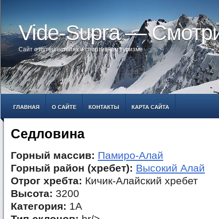
Vide-Supra — Смотр
Сайт о путешествиях и спортивном туризме
ГЛАВНАЯ
О САЙТЕ
КОНТАКТЫ
КАРТА САЙТА
Седловина
Горный массив:
Памиро-Алай
Горный район (хребет):
Высокий Алай
Отрог хребта:
Кичик-Алайский хребет
Высота:
3200
Категория:
1А