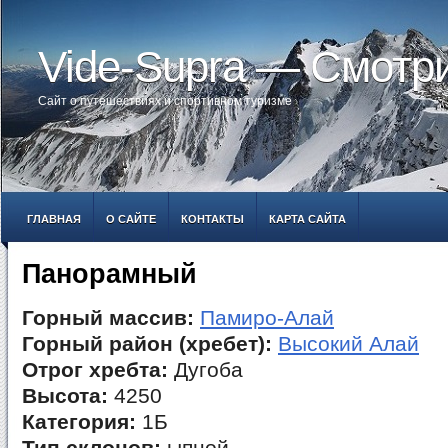
Vide-Supra — Смотр
Сайт о путешествиях и спортивном туризме
ГЛАВНАЯ
О САЙТЕ
КОНТАКТЫ
КАРТА САЙТА
Панорамный
Горный массив:
Памиро-Алай
Горный район (хребет):
Высокий Алай
Отрог хребта:
Дугоба
Высота:
4250
Категория:
1Б