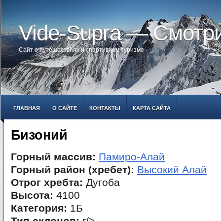
Vide-Supra — Смотр
Сайт о путешествиях и спортивном туризме
ГЛАВНАЯ
О САЙТЕ
КОНТАКТЫ
КАРТА САЙТА
Бизоний
Горный массив:
Памиро-Алай
Горный район (хребет):
Высокий Алай
Отрог хребта:
Дугоба
Высота:
4100
Категория:
1Б