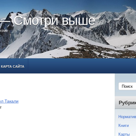
 — Смотри выше
ризме
КАРТА САЙТА
ел Такали
Рубри
т
Норматив
Книги
Карты