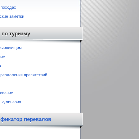
 походах
ские заметки
 по туризму
начинающим
ние
а
преодоления препятствий
ование
 кулинария
ификатор перевалов