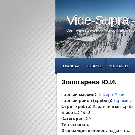
Vide-Supra
Сайт о путешествиях и спортивном ту
ГЛАВНАЯ
О САЙТЕ
КОНТАКТЫ
Золотарева Ю.И.
Горный массив:
Памиро-Алай
Горный район (хребет):
Горный уз
Отрог хребта:
Каратегинский хребе
Высота:
4950
Категория:
3А
Тип склонов:
Экспозиция склонов:
ледово-ска