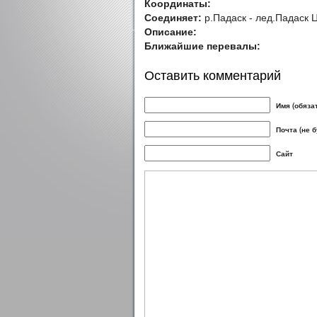
Координаты:
Соединяет:
р.Падаск - лед.Падаск Ц
Описание:
Ближайшие перевалы:
Оставить комментарий
Имя (обяза
Почта (не 
Сайт