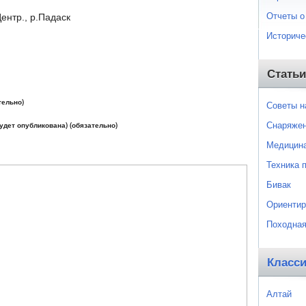
Отчеты о
ентр., р.Падаск
Историче
Статьи
тельно)
Советы 
Снаряже
будет опубликована) (обязательно)
Медицин
Техника 
Бивак
Ориентир
Походная
Класс
Алтай