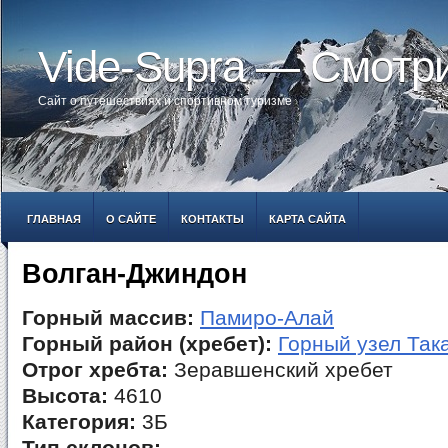
Vide-Supra — Смотр
Сайт о путешествиях и спортивном туризме
ГЛАВНАЯ
О САЙТЕ
КОНТАКТЫ
КАРТА САЙТА
Волган-Джиндон
Горный массив:
Памиро-Алай
Горный район (хребет):
Горный узел Так
Отрог хребта:
Зеравшенский хребет
Высота:
4610
Категория:
3Б