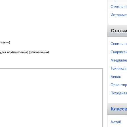
Отчеты о
Историче
Статьи
тельно)
Советы 
Снаряже
будет опубликована) (обязательно)
Медицин
Техника 
Бивак
Ориентир
Походная
Класс
Алтай