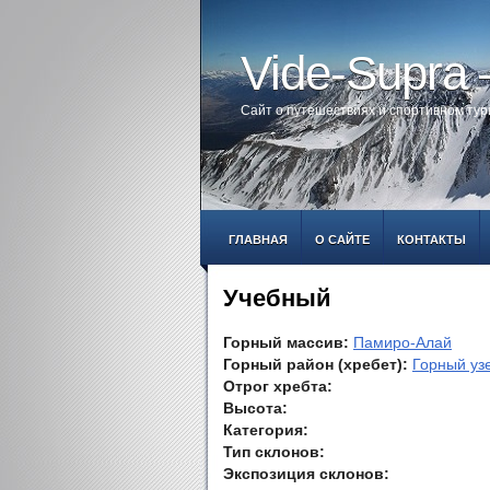
Vide-Supra
Сайт о путешествиях и спортивном ту
ГЛАВНАЯ
О САЙТЕ
КОНТАКТЫ
Учебный
Горный массив:
Памиро-Алай
Горный район (хребет):
Горный уз
Отрог хребта:
Высота:
Категория:
Тип склонов:
Экспозиция склонов: