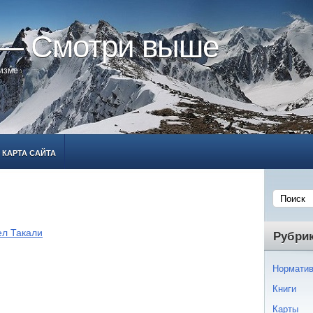
 — Смотри выше
ризме
КАРТА САЙТА
ел Такали
Рубри
Норматив
Книги
Карты