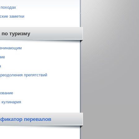
 походах
ские заметки
 по туризму
начинающим
ние
а
преодоления препятствий
ование
 кулинария
ификатор перевалов