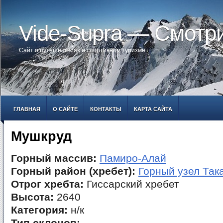
Vide-Supra — Смотр
Сайт о путешествиях и спортивном туризме
ГЛАВНАЯ
О САЙТЕ
КОНТАКТЫ
КАРТА САЙТА
Мушкруд
Горный массив:
Памиро-Алай
Горный район (хребет):
Горный узел Так
Отрог хребта:
Гиссарский хребет
Высота:
2640
Категория:
н/к