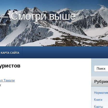
 — Смотри выше
ризме
КАРТА САЙТА
уристов
ел Такали
Рубри
т
Норматив
Книги
Карты