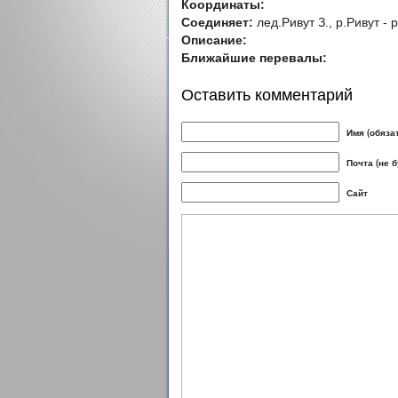
Координаты:
Соединяет:
лед.Ривут З., р.Ривут -
Описание:
Ближайшие перевалы:
Оставить комментарий
Имя (обяза
Почта (не 
Сайт