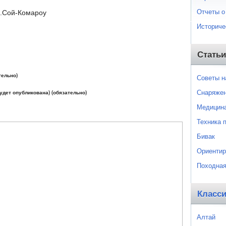
Отчеты о
 р.Сой-Комароу
Историче
Статьи
тельно)
Советы 
Снаряже
будет опубликована) (обязательно)
Медицин
Техника 
Бивак
Ориентир
Походная
Класс
Алтай