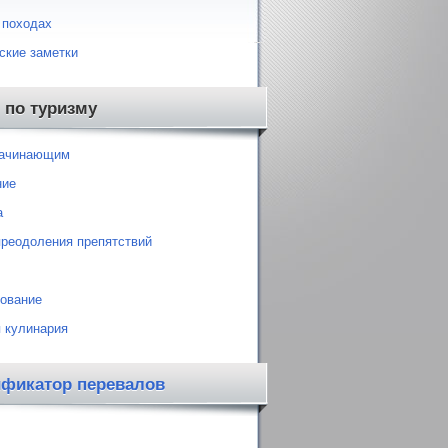
 походах
ские заметки
 по туризму
начинающим
ние
а
преодоления препятствий
ование
 кулинария
ификатор перевалов