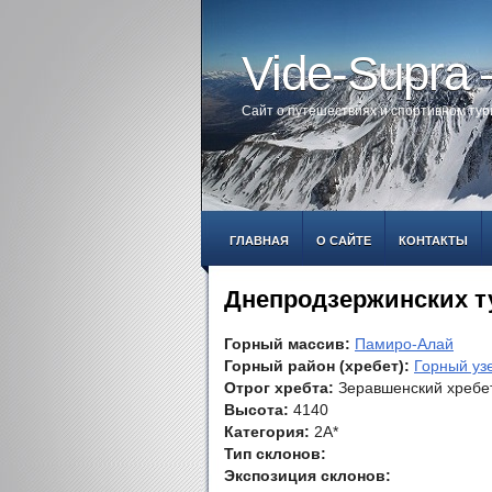
Vide-Supra
Сайт о путешествиях и спортивном ту
ГЛАВНАЯ
О САЙТЕ
КОНТАКТЫ
Днепродзержинских т
Горный массив:
Памиро-Алай
Горный район (хребет):
Горный уз
Отрог хребта:
Зеравшенский хребе
Высота:
4140
Категория:
2А*
Тип склонов:
Экспозиция склонов: