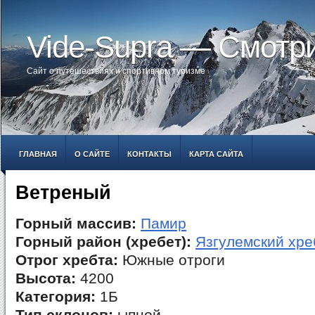
Vide-Supra — Смотр
Сайт о путешествиях и спортивном туризме
ГЛАВНАЯ
О САЙТЕ
КОНТАКТЫ
КАРТА САЙТА
Ветреный
Горный массив:
Памир
Горный район (хребет):
Язгулемский хре
Отрог хребта:
Южные отроги
Высота:
4200
Категория:
1Б