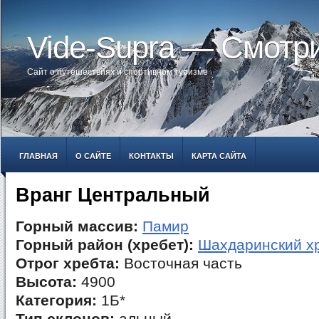
Vide-Supra — Смотр
Сайт о путешествиях и спортивном туризме
ГЛАВНАЯ
О САЙТЕ
КОНТАКТЫ
КАРТА САЙТА
Вранг Центральный
Горный массив:
Памир
Горный район (хребет):
Шахдаринский х
Отрог хребта:
Восточная часть
Высота:
4900
Категория:
1Б*