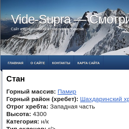
Vide-Supra — Смотр
Сайт о путешествиях и спортивном туризме
ГЛАВНАЯ
О САЙТЕ
КОНТАКТЫ
КАРТА САЙТА
Стан
Горный массив:
Памир
Горный район (хребет):
Шахдаринский х
Отрог хребта:
Западная часть
Высота:
4300
Категория:
н/к