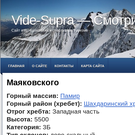
Vide-Supra — Смотр
Сайт о путешествиях и спортивном туризме
ГЛАВНАЯ
О САЙТЕ
КОНТАКТЫ
КАРТА САЙТА
Маяковского
Горный массив:
Памир
Горный район (хребет):
Шахдаринский х
Отрог хребта:
Западная часть
Высота:
5500
Категория:
3Б