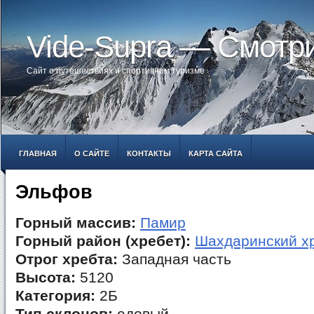
Vide-Supra — Смотр
Сайт о путешествиях и спортивном туризме
ГЛАВНАЯ
О САЙТЕ
КОНТАКТЫ
КАРТА САЙТА
Эльфов
Горный массив:
Памир
Горный район (хребет):
Шахдаринский х
Отрог хребта:
Западная часть
Высота:
5120
Категория:
2Б