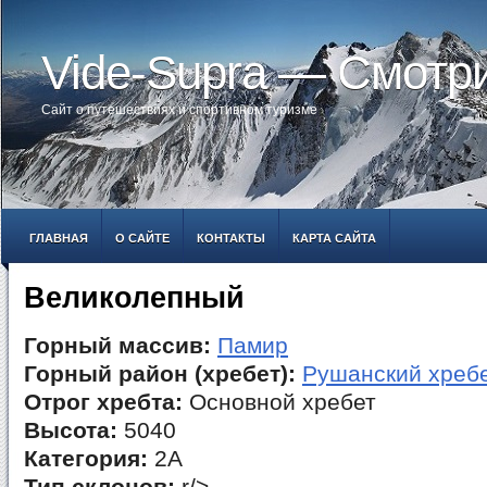
Vide-Supra — Смотр
Сайт о путешествиях и спортивном туризме
ГЛАВНАЯ
О САЙТЕ
КОНТАКТЫ
КАРТА САЙТА
Великолепный
Горный массив:
Памир
Горный район (хребет):
Рушанский хреб
Отрог хребта:
Основной хребет
Высота:
5040
Категория:
2А