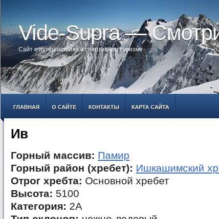
Vide-Supra — Смотр
Сайт о путешествиях и спортивном туризме
ГЛАВНАЯ
О САЙТЕ
КОНТАКТЫ
КАРТА САЙТА
Ив
Горный массив:
Памир
Горный район (хребет):
Ишкашимский хр
Отрог хребта:
Основной хребет
Высота:
5100
Категория:
2А