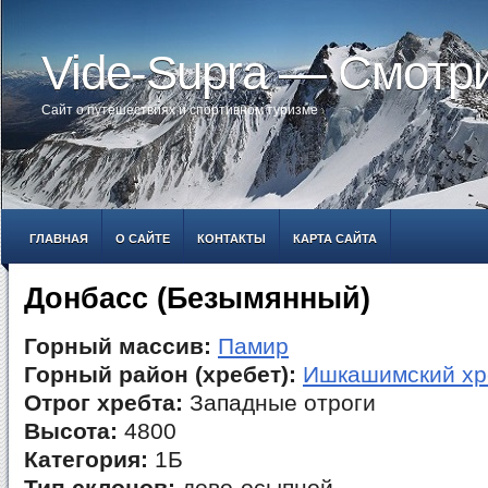
Vide-Supra — Смотр
Сайт о путешествиях и спортивном туризме
ГЛАВНАЯ
О САЙТЕ
КОНТАКТЫ
КАРТА САЙТА
Донбасс (Безымянный)
Горный массив:
Памир
Горный район (хребет):
Ишкашимский хр
Отрог хребта:
Западные отроги
Высота:
4800
Категория:
1Б