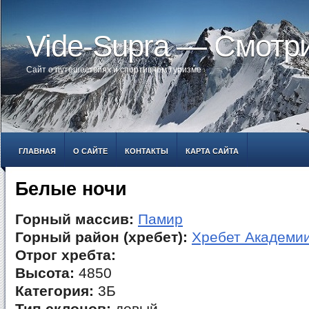
Vide-Supra — Смотр
Сайт о путешествиях и спортивном туризме
ГЛАВНАЯ
О САЙТЕ
КОНТАКТЫ
КАРТА САЙТА
Белые ночи
Горный массив:
Памир
Горный район (хребет):
Хребет Академии
Отрог хребта:
Высота:
4850
Категория:
3Б