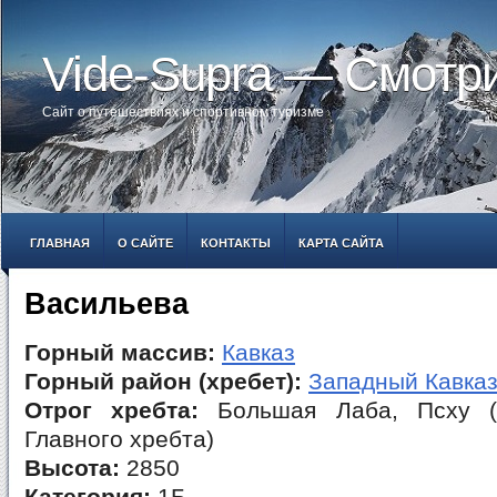
Vide-Supra — Смотр
Сайт о путешествиях и спортивном туризме
ГЛАВНАЯ
О САЙТЕ
КОНТАКТЫ
КАРТА САЙТА
Васильева
Горный массив:
Кавказ
Горный район (хребет):
Западный Кавка
Отрог хребта:
Большая Лаба, Псху (
Главного хребта)
Высота:
2850