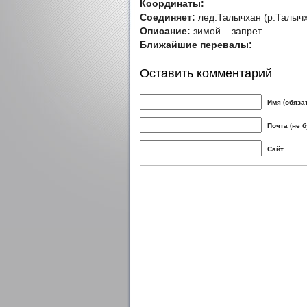
Координаты:
Соединяет:
лед.Талычхан (р.Талычх
Описание:
зимой – запрет
Ближайшие перевалы:
Оставить комментарий
Имя (обяза
Почта (не 
Сайт