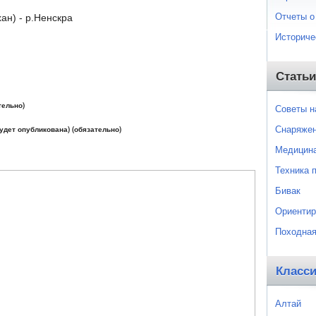
Отчеты о
ан) - р.Ненскра
Историче
Статьи
тельно)
Советы 
Снаряже
будет опубликована) (обязательно)
Медицин
Техника 
Бивак
Ориентир
Походная
Класс
Алтай