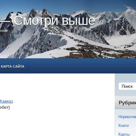
 — Смотри выше
ризме
КАРТА САЙТА
Кавказ
Рубри
ебет)
Норматив
Книги
Карты