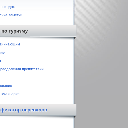
 походах
ские заметки
 по туризму
начинающим
ние
а
преодоления препятствий
ование
 кулинария
ификатор перевалов