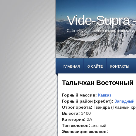
Vide-Supra
Сайт о путешествиях и спортивном ту
ГЛАВНАЯ
О САЙТЕ
КОНТАКТЫ
Талычхан Восточный
Горный массив:
Кавказ
Горный район (хребет):
Западный 
Отрог хребта:
Гвандра (Главный хр
Высота:
3400
Категория:
2А
Тип склонов:
альный
Экспозиция склонов: