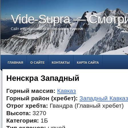
Vide-Supra — Смотр
Сайт о путешествиях и спортивном туризме
ГЛАВНАЯ
О САЙТЕ
КОНТАКТЫ
КАРТА САЙТА
Ненскра Западный
Горный массив:
Кавказ
Горный район (хребет):
Западный Кавка
Отрог хребта:
Гвандра (Главный хребет)
Высота:
3270
Категория:
1Б