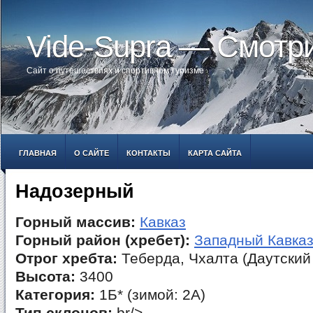
Vide-Supra — Смотр
Сайт о путешествиях и спортивном туризме
ГЛАВНАЯ
О САЙТЕ
КОНТАКТЫ
КАРТА САЙТА
Надозерный
Горный массив:
Кавказ
Горный район (хребет):
Западный Кавка
Отрог хребта:
Теберда, Чхалта (Даутский
Высота:
3400
Категория:
1Б* (зимой: 2А)