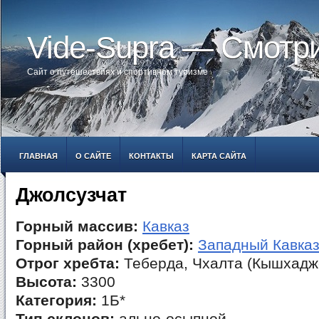
Vide-Supra — Смотр
Сайт о путешествиях и спортивном туризме
ГЛАВНАЯ
О САЙТЕ
КОНТАКТЫ
КАРТА САЙТА
Джолсузчат
Горный массив:
Кавказ
Горный район (хребет):
Западный Кавка
Отрог хребта:
Теберда, Чхалта (Кышхадж
Высота:
3300
Категория:
1Б*