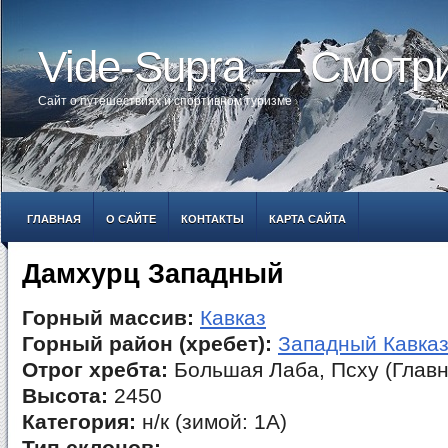
Vide-Supra — Смотр
Сайт о путешествиях и спортивном туризме
ГЛАВНАЯ
О САЙТЕ
КОНТАКТЫ
КАРТА САЙТА
Дамхурц Западный
Горный массив:
Кавказ
Горный район (хребет):
Западный Кавка
Отрог хребта:
Большая Лаба, Псху (Главн
Высота:
2450
Категория:
н/к (зимой: 1А)