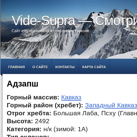
Vide-Supra — Смотр
Сайт о путешествиях и спортивном туризме
ГЛАВНАЯ
О САЙТЕ
КОНТАКТЫ
КАРТА САЙТА
Адзапш
Горный массив:
Кавказ
Горный район (хребет):
Западный Кавка
Отрог хребта:
Большая Лаба, Псху (Главн
Высота:
2492
Категория:
н/к (зимой: 1А)