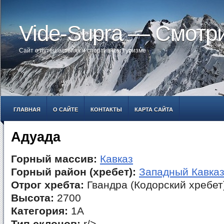
Vide-Supra — Смотр
Сайт о путешествиях и спортивном туризме
ГЛАВНАЯ
О САЙТЕ
КОНТАКТЫ
КАРТА САЙТА
Адуада
Горный массив:
Кавказ
Горный район (хребет):
Западный Кавка
Отрог хребта:
Гвандра (Кодорский хребет
Высота:
2700
Категория:
1А