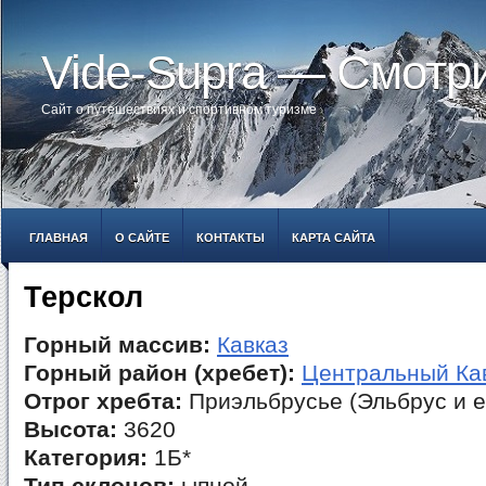
Vide-Supra — Смотр
Сайт о путешествиях и спортивном туризме
ГЛАВНАЯ
О САЙТЕ
КОНТАКТЫ
КАРТА САЙТА
Терскол
Горный массив:
Кавказ
Горный район (хребет):
Центральный Ка
Отрог хребта:
Приэльбрусье (Эльбрус и е
Высота:
3620
Категория:
1Б*