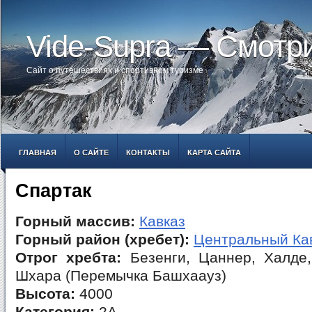
Vide-Supra — Смотр
Сайт о путешествиях и спортивном туризме
ГЛАВНАЯ
О САЙТЕ
КОНТАКТЫ
КАРТА САЙТА
Спартак
Горный массив:
Кавказ
Горный район (хребет):
Центральный Ка
Отрог хребта:
Безенги, Цаннер, Халде,
Шхара (Перемычка Башхаауз)
Высота:
4000