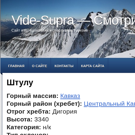
Vide-Supra — Смотр
Сайт о путешествиях и спортивном туризме
ГЛАВНАЯ
О САЙТЕ
КОНТАКТЫ
КАРТА САЙТА
Штулу
Горный массив:
Кавказ
Горный район (хребет):
Центральный Ка
Отрог хребта:
Дигория
Высота:
3340
Категория:
н/к