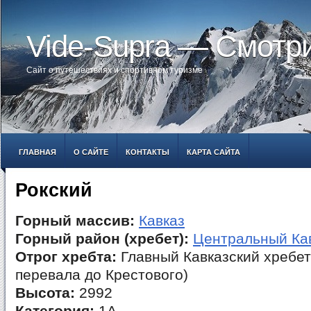
Vide-Supra — Смотр
Сайт о путешествиях и спортивном туризме
ГЛАВНАЯ
О САЙТЕ
КОНТАКТЫ
КАРТА САЙТА
Рокский
Горный массив:
Кавказ
Горный район (хребет):
Центральный Ка
Отрог хребта:
Главный Кавказский хребет
перевала до Крестового)
Высота:
2992