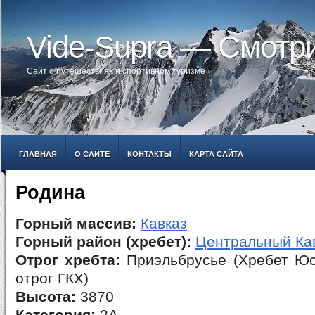
Vide-Supra — Смотр
Сайт о путешествиях и спортивном туризме
ГЛАВНАЯ
О САЙТЕ
КОНТАКТЫ
КАРТА САЙТА
Родина
Горный массив:
Кавказ
Горный район (хребет):
Центральный Ка
Отрог хребта:
Приэльбрусье (Хребет Юс
отрог ГКХ)
Высота:
3870