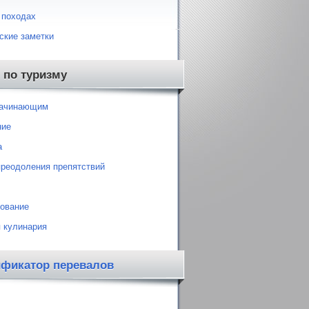
 походах
ские заметки
 по туризму
начинающим
ние
а
преодоления препятствий
ование
 кулинария
ификатор перевалов