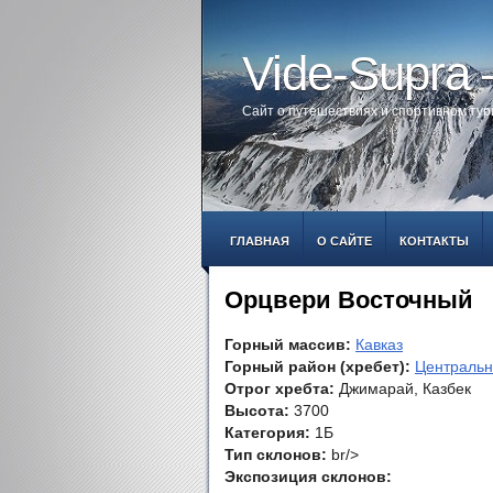
Vide-Supra
Сайт о путешествиях и спортивном ту
ГЛАВНАЯ
О САЙТЕ
КОНТАКТЫ
Орцвери Восточный
Горный массив:
Кавказ
Горный район (хребет):
Центральн
Отрог хребта:
Джимарай, Казбек
Высота:
3700
Категория:
1Б
Тип склонов:
br/>
Экспозиция склонов: