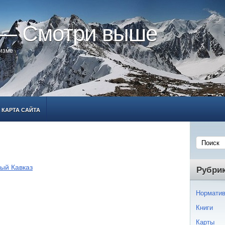
 — Смотри выше
ризме
КАРТА САЙТА
ый Кавказ
Рубри
Норматив
Книги
Карты