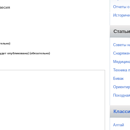
Отчеты о
Квесия
Историче
Статьи
тельно)
Советы 
Снаряже
будет опубликована) (обязательно)
Медицин
Техника 
Бивак
Ориентир
Походная
Класс
Алтай