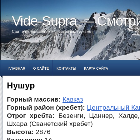
Vide-Supra — Смотр
Сайт о путешествиях и спортивном туризме
ГЛАВНАЯ
О САЙТЕ
КОНТАКТЫ
КАРТА САЙТА
Нушур
Горный массив:
Кавказ
Горный район (хребет):
Центральный Ка
Отрог хребта:
Безенги, Цаннер, Халде,
Шхара (Сванетский хребет)
Высота:
2876