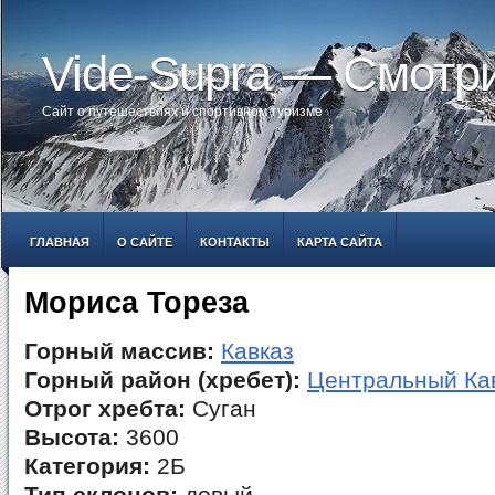
Vide-Supra — Смотр
Сайт о путешествиях и спортивном туризме
ГЛАВНАЯ
О САЙТЕ
КОНТАКТЫ
КАРТА САЙТА
Мориса Тореза
Горный массив:
Кавказ
Горный район (хребет):
Центральный Ка
Отрог хребта:
Суган
Высота:
3600
Категория:
2Б