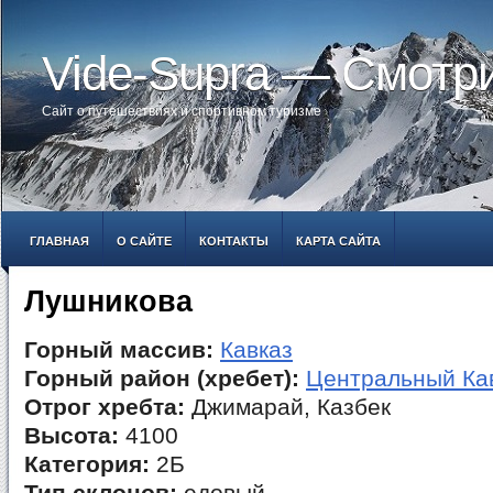
Vide-Supra — Смотр
Сайт о путешествиях и спортивном туризме
ГЛАВНАЯ
О САЙТЕ
КОНТАКТЫ
КАРТА САЙТА
Лушникова
Горный массив:
Кавказ
Горный район (хребет):
Центральный Ка
Отрог хребта:
Джимарай, Казбек
Высота:
4100
Категория:
2Б